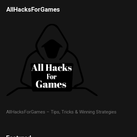
AllHacksForGames
AllHacksForGames – Tips, Tricks & Winning Strategies