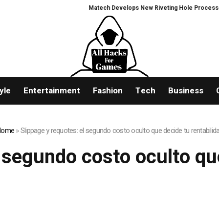
Matech Develops New Riveting Hole Processing Fixture
yle
Entertainment
Fashion
Tech
Business
Home
»
Slippage y requotes: el segundo costo oculto que decide tu rentabilid
l segundo costo oculto que