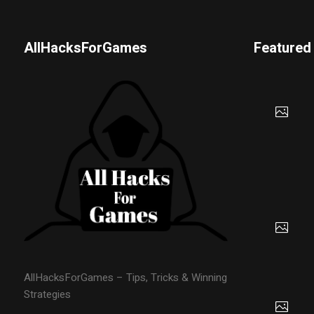
AllHacksForGames
Featured
AllHacksForGames – Tips, Tricks & Winning
Strategies