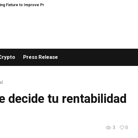
 to Improve Precision and Efficiency in Elastic Component Manufacturing
Crypto
Press Release
ad
 decide tu rentabilidad
3
0