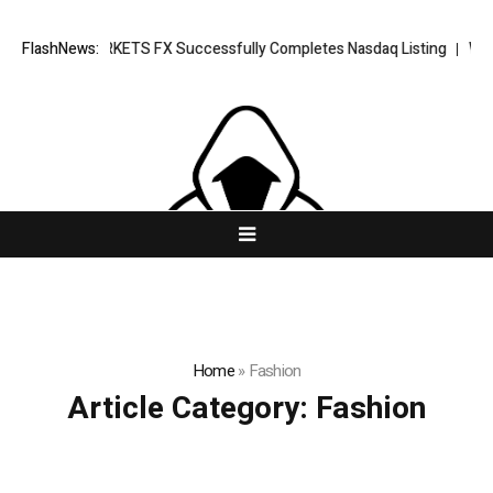
ng News: XORKETS FX Successfully Completes Nasdaq Listing
FlashNews:
WhatsLo
Home
»
Fashion
Article Category:
Fashion